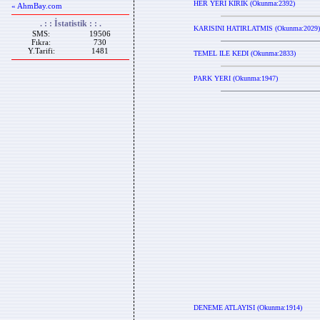
HER YERI KIRIK (Okunma:2392)
« AhmBay.com
. : : İstatistik : : .
KARISINI HATIRLATMIS (Okunma:2029)
SMS:
19506
Fıkra:
730
Y.Tarifi:
1481
TEMEL ILE KEDI (Okunma:2833)
PARK YERI (Okunma:1947)
DENEME ATLAYISI (Okunma:1914)