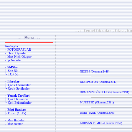
. . : Temel fıkralar , fıkra, k
. : : Menu : : .
AnaSayfa
» FOTOGRAFLAR
» Flash Oyunlar
» Msn Nick Oluştur
» ip Nerede
»
SMSler
├ Son 50
NIÇIN ? (Okunma:2446)
└ TOP 50
»
Fıkralar
RESEPSIYON (Okunma:2347)
├ Çook Okunanlar
└ Çook Sevilenler
ORMANIN GÜZELLIGI (Okunma:2491)
»
Yemek Tarifleri
├ Çok Okunanlar
└ Çok Beğenilenler
MÜEBBED (Okunma:2311)
»
Bilgi-Bankası
DÖRT TANE (Okunma:2305)
├ Forex (1615)
» Msn ifadeleri
KORSAN TEMEL (Okunma:2257)
» Msn Avatar