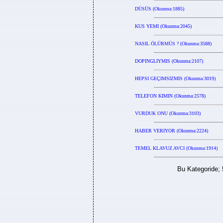
DÜSÜS (Okunma:1885)
KUS YEMI (Okunma:2045)
NASIL ÖLÜRMÜS ? (Okunma:3588)
DOPINGLIYMIS (Okunma:2107)
HEPSI GEÇIMSIZMIS (Okunma:3019)
TELEFON KIMIN (Okunma:2578)
VURDUK ONU (Okunma:3103)
HABER VERIYOR (Okunma:2224)
TEMEL KLAVUZ AVCI (Okunma:1914)
Bu Kategoride; 