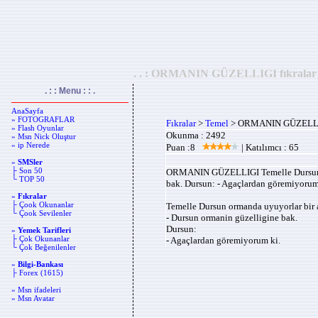
. . : ORMANIN GÜZELLIGI fıkralar , fık
. : : Menu : : .
AnaSayfa
» FOTOGRAFLAR
Fıkralar
>
Temel
> ORMANIN GÜZELL
» Flash Oyunlar
Okunma : 2492
» Msn Nick Oluştur
» ip Nerede
Puan :8
| Katılımcı : 65
»
SMSler
├ Son 50
ORMANIN GÜZELLIGI Temelle Dursun orm
└ TOP 50
bak. Dursun: - Agaçlardan göremiyo
»
Fıkralar
├ Çook Okunanlar
Temelle Dursun ormanda uyuyorlar bir a
└ Çook Sevilenler
- Dursun ormanin güzelligine bak.
Dursun:
»
Yemek Tarifleri
├ Çok Okunanlar
- Agaçlardan göremiyorum ki.
└ Çok Beğenilenler
»
Bilgi-Bankası
├ Forex (1615)
» Msn ifadeleri
» Msn Avatar