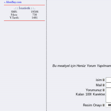
« AhmBay.com
. : : İstatistik : : .
SMS:
19506
Fıkra:
730
Y.Tarifi:
1481
Bu meatiyel için Henüz Yorum Yapılmamı
isim
Mail
Yorumunuz
Kalan
Karekter.
Resim Onayı