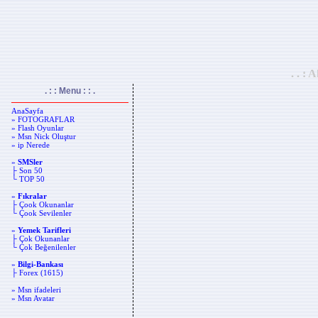
. . :
. : : Menu : : .
AnaSayfa
» FOTOGRAFLAR
» Flash Oyunlar
» Msn Nick Oluştur
» ip Nerede
»
SMSler
├ Son 50
└ TOP 50
»
Fıkralar
├ Çook Okunanlar
└ Çook Sevilenler
»
Yemek Tarifleri
├ Çok Okunanlar
└ Çok Beğenilenler
»
Bilgi-Bankası
├ Forex (1615)
» Msn ifadeleri
» Msn Avatar