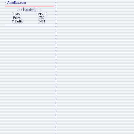
« AhmBay.com
. : : İstatistik : : .
SMS:
19506
Fıkra:
730
Y.Tarifi:
1481