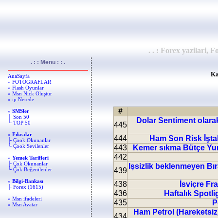
. . : Forex yazilari, F
. : : Menu : : .
Ka
AnaSayfa
» FOTOGRAFLAR
» Flash Oyunlar
» Msn Nick Oluştur
» ip Nerede
#
»
SMSler
├ Son 50
Dolar Sentiment olara
└ TOP 50
445
»
Fıkralar
444
Ham Son Risk İştah
├ Çook Okunanlar
└ Çook Sevilenler
443
Kemer sıkma Bütçe Yumu
442
»
Yemek Tarifleri
├ Çok Okunanlar
Işsizlik beklenmeyen Bı
└ Çok Beğenilenler
439
»
Bilgi-Bankası
438
İsviçre Fra
├ Forex (1615)
436
Haftalık Spotl
» Msn ifadeleri
435
P
» Msn Avatar
Ham Petrol (Hareketsiz
434