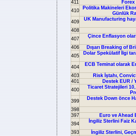
411
Forex 
Politika Makineleri Eko
410
Günlük Ra
UK Manufacturing hayal
409
408
Çince Enflasyon olar
407
406
Dışarı Breaking of Br
Dolar Spekülatif İlgi ta
405
ECB Teminat olarak Eur
404
403
Risk İştahı, Convi
401
Destek EUR / Y
Ticaret Stratejileri 
400
Pr
Destek Down önce Ham
399
398
397
Euro ve Ahead EC
İngiliz Sterlini Fai
394
393
İngiliz Sterlini, Geç