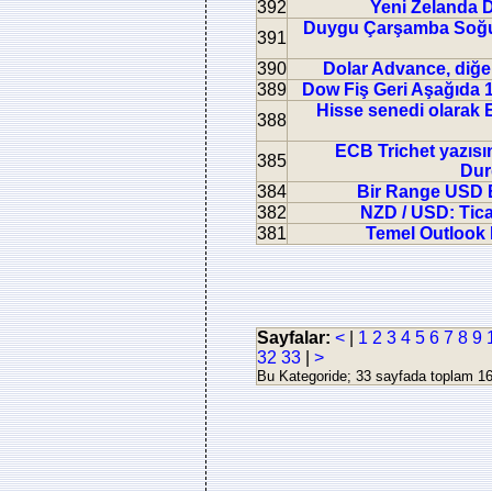
392
Yeni Zelanda Do
Duygu Çarşamba Soğutma
391
390
Dolar Advance, diğer
389
Dow Fiş Geri Aşağıda 1
Hisse senedi olarak Eu
388
ECB Trichet yazısın
385
Dur
384
Bir Range USD B
382
NZD / USD: Tica
381
Temel Outlook N
Sayfalar:
<
|
1
2
3
4
5
6
7
8
9
32
33
|
>
Bu Kategoride; 33 sayfada toplam 161