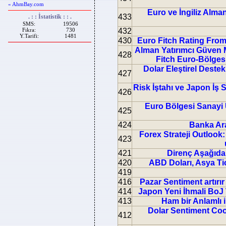
« AhmBay.com
Euro ve İngiliz Alma
433
. : : İstatistik : : .
SMS:
19506
Fıkra:
730
432
Y.Tarifi:
1481
430
Euro Fitch Rating From S
Alman Yatırımcı Güven M
428
Fitch Euro-Bölges
Dolar Eleştirel Deste
427
Risk İştahı ve Japon İş
426
Euro Bölgesi Sanayi
425
424
Banka Ara
Forex Strateji Outlook
423
421
Direnç Aşağıda
420
ABD Doları, Asya Ti
419
416
Pazar Sentiment artırır
414
Japon Yeni İhmali BoJ 
413
Ham bir Anlamlı i
Dolar Sentiment Cool
412