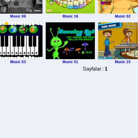
Music 08
Music 16
Music 02
Music 03
Music 01
Music 15
Sayfalar :
1