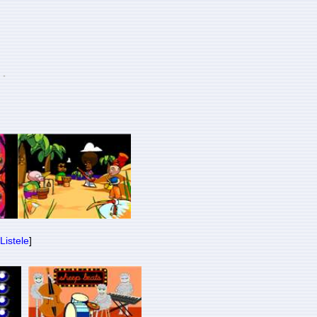
 .
Listele
]