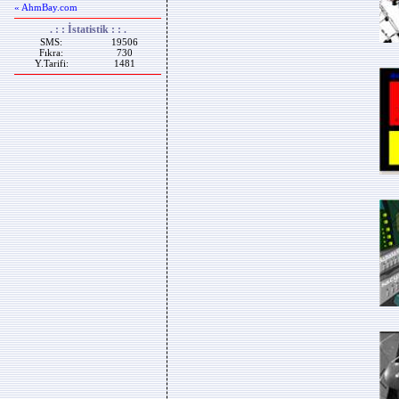
« AhmBay.com
. : : İstatistik : : .
SMS:
19506
Fıkra:
730
Y.Tarifi:
1481