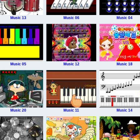
Music 13
Music 06
Music 04
Music 05
Music 12
Music 18
Music 20
Music 11
Music 14