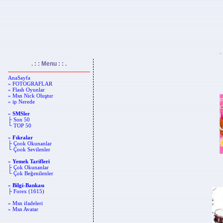
.
. : : Menu : : .
AnaSayfa
» FOTOGRAFLAR
» Flash Oyunlar
» Msn Nick Oluştur
» ip Nerede
»
SMSler
├ Son 50
└ TOP 50
»
Fıkralar
├ Çook Okunanlar
└ Çook Sevilenler
»
Yemek Tarifleri
├ Çok Okunanlar
└ Çok Beğenilenler
»
Bilgi-Bankası
├ Forex (1615)
» Msn ifadeleri
» Msn Avatar