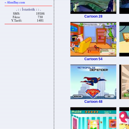
« AhmBay.com
. : : İstatistik : : .
SMS:
19506
Cartoon 28
Fıkra:
730
Y.Tarifi:
1481
Cartoon 54
Cartoon 48