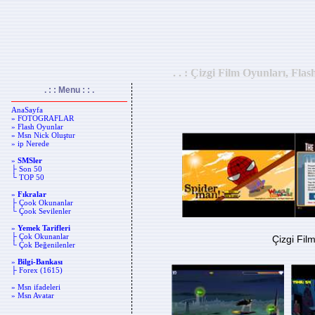
. . : Çizgi Film Oyunları, Fla
. : : Menu : : .
AnaSayfa
» FOTOGRAFLAR
» Flash Oyunlar
» Msn Nick Oluştur
» ip Nerede
»
SMSler
├ Son 50
└ TOP 50
»
Fıkralar
├ Çook Okunanlar
└ Çook Sevilenler
»
Yemek Tarifleri
├ Çok Okunanlar
Çizgi Fil
└ Çok Beğenilenler
»
Bilgi-Bankası
├ Forex (1615)
» Msn ifadeleri
» Msn Avatar