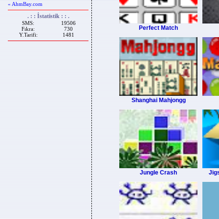
« AhmBay.com
. : : İstatistik : : .
SMS:
19506
Perfect Match
Fıkra:
730
Y.Tarifi:
1481
Shanghai Mahjongg
Jungle Crash
Jig