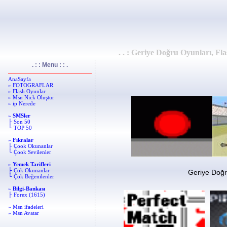
. . : Geriye Doğru Oyunları, Fl
. : : Menu : : .
AnaSayfa
» FOTOGRAFLAR
» Flash Oyunlar
» Msn Nick Oluştur
» ip Nerede
»
SMSler
├ Son 50
└ TOP 50
»
Fıkralar
├ Çook Okunanlar
└ Çook Sevilenler
»
Yemek Tarifleri
├ Çok Okunanlar
Geriye Doğr
└ Çok Beğenilenler
»
Bilgi-Bankası
├ Forex (1615)
» Msn ifadeleri
» Msn Avatar