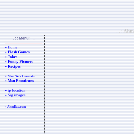
. . : Ah
. : : Menu : : .
» Home
»
Flash Games
»
Jokes
»
Funny Pictures
»
Recipes
»
Msn Nick Genarator
»
Msn Emoticons
» ip location
» Sig images
« AhmBay.com