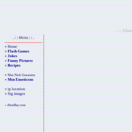
. . : Ah
. : : Menu : : .
» Home
»
Flash Games
»
Jokes
»
Funny Pictures
»
Recipes
»
Msn Nick Genarator
»
Msn Emoticons
» ip location
» Sig images
« AhmBay.com